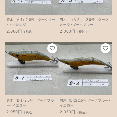
並び順
アクセサリー
お知らせ
餌木（A-1）2.0号 ダークオー
餌木 （A-2） 2.0号 ダーク
木工ペット用品
ブログ
ク×オレンジ
オーク×ダークブルー
2,000円
2,000円
（税込）
（税込）
樹脂粘土
お問い合わせ
カトラリー
餌木（B-1) 2.5号 ダークブル
餌木（B-2) 2.5号 ダークブルー×
ー×イエロー
イエロー
2,050円
2,050円
（税込）
（税込）