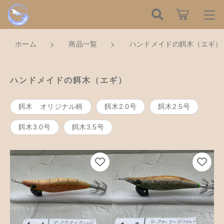
こだわり検索
ログイン / 会員登録
ホーム
商品一覧
ハンドメイドの餌木（エギ）
親カテゴリ
すべて
お知らせ
ハンドメイドの餌木（エギ）
子カテゴリ
ハンドメイドの餌木（エギ）
お気に入り
餌木 オリジナル柄
餌木2.0号
餌木2.5号
餌木キーホルダー
餌木3.0号
餌木3.5号
新着商品から探す
価格帯
木工アクセサリー
～
Tomorrow is a new dayについて
木工小物
その他
在庫あり
セール
ショッピングガイド
革製品