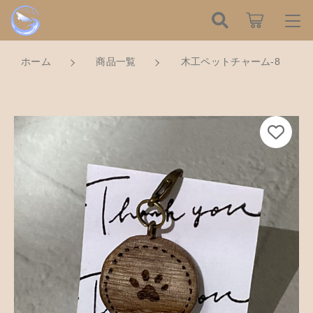
カートに商品を追加しました
こだわり検索
ログイン / 会員登録
ホーム
商品一覧
木工ペットチャーム-8
親カテゴリ
すべて
お知らせ
木工ペットチャーム-8
数量
子カテゴリ
ハンドメイドの餌木（エギ）
お気に入り
500円
（税込）
餌木キーホルダー
新着商品から探す
価格帯
木工アクセサリー
～
Tomorrow is a new dayについて
ショッピングを続ける
木工小物
その他
在庫あり
セール
ショッピングガイド
革製品
カートを確認する