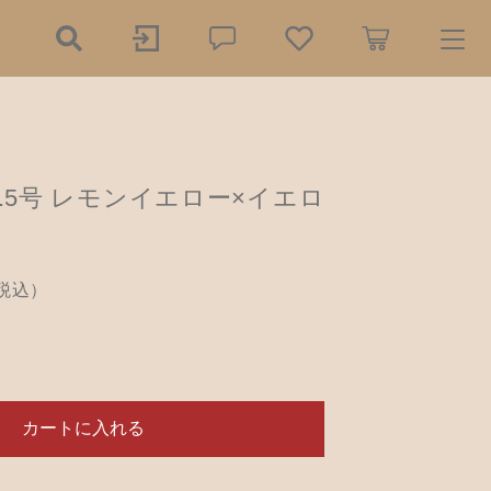
ry
 2.5号 レモンイエロー×イエロ
探す
の餌木（エギ）
税込）
ダー
2,050円
（税込）
リー
木工小物
ール
アクセサリー
カートに入れる
品
樹脂粘土