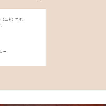
木（エギ）です。
す。
ロー