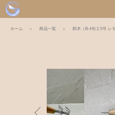
ホーム
商品一覧
餌木（B-49) 2.5号
NEW
カートに商品を追
新着商品から探
親カテゴリ
Tomorrow is a new dayについ
ショッピングガイド
餌木（
価格帯
お知らせ
数量
～
ブログ
お問い合わせ
並び順