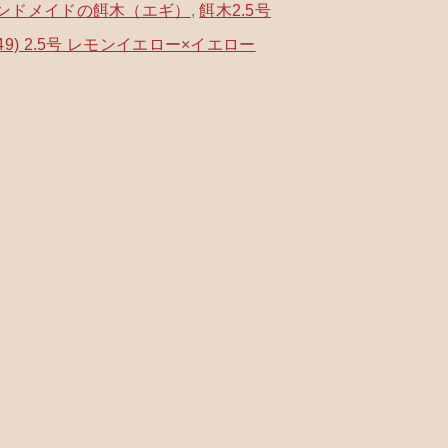
ンドメイドの餌木（エギ）
,
餌木2.5号
49) 2.5号 レモンイエロー×イエロー
する