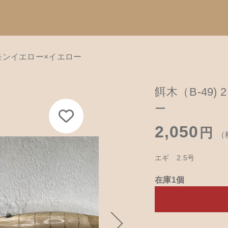
 レモンイエロー×イエロー
Catego
加しました
す
子カテゴリ
餌木（B-49)
カテゴリーから
ー
て
ハンドメイド
2,050
円
（
餌木キーホル
B-49) 2.5号 レモンイエロー×イエロー
その他
エギ 2.5号
木工アクセサ
在庫あり
セ
在庫1個
革製品
木工ペット用