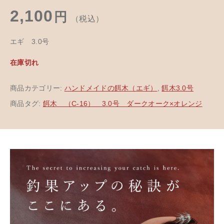
2,100
円
（税込）
エギ 3.0号
在庫切れ
商品カテゴリー:
ハンドメイドの餌木（エギ）
,
餌木3.0号
商品タグ:
餌木 （C-16） 3.0号 ダークオーク×オレンジ