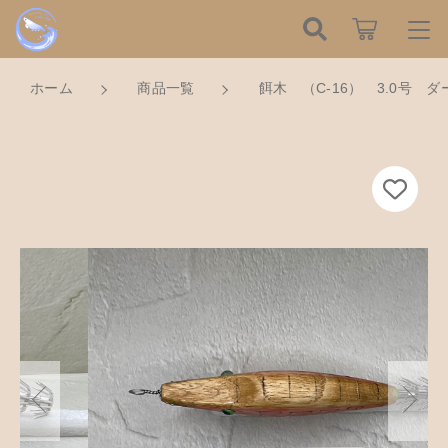
カートに商品を追加しました
こだわり検索
ログイン / 会員登録
ホーム
商品一覧
餌木 （C-16） 3.0号 
親カテゴリ
すべて
餌木 （C-16） 3.0号 ダークオーク×オレ
お知らせ
ンジ
数量
子カテゴリ
ハンドメイドの餌木（エギ）
お気に入り
2,100円
（税込）
餌木キーホルダー
新着商品から探す
価格帯
木工アクセサリー
～
Tomorrow is a new dayについて
ショッピングを続ける
木工小物
その他
在庫あり
セール
ショッピングガイド
革製品
カートを確認する