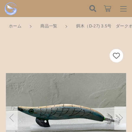
カートに商品を追加しました
こだわり検索
ログイン / 会員登録
ホーム
商品一覧
餌木（D-27) 3.5号 ダー
親カテゴリ
すべて
餌木（D-27) 3.5号 ダークオーク×ダークブ
お知らせ
ルー
子カテゴリ
数量
ハンドメイドの餌木（エギ）
お気に入り
2,150円
（税込）
餌木キーホルダー
新着商品から探す
価格帯
木工アクセサリー
～
Tomorrow is a new dayについて
ショッピングを続ける
木工小物
その他
在庫あり
セール
ショッピングガイド
革製品
カートを確認する