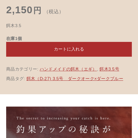
2,150
円
（税込）
餌木3.5
在庫1個
カートに入れる
商品カテゴリー:
ハンドメイドの餌木（エギ）
,
餌木3.5号
商品タグ:
餌木（D-27) 3.5号 ダークオーク×ダークブルー