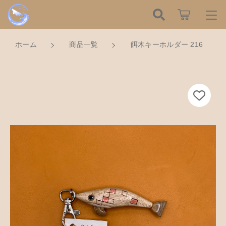
カートに商品を追加しました
こだわり検索
ログイン / 会員登録
ホーム
商品一覧
餌木キーホルダー 216
親カテゴリ
すべて
お知らせ
餌木キーホルダー 216
数量
子カテゴリ
ハンドメイドの餌木（エギ）
お気に入り
750円
（税込）
餌木キーホルダー
新着商品から探す
価格帯
木工アクセサリー
～
Tomorrow is a new dayについて
ショッピングを続ける
木工小物
その他
在庫あり
セール
ショッピングガイド
革製品
カートを確認する