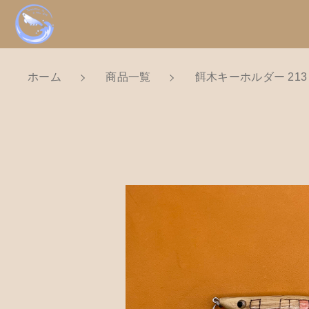
ホーム
商品一覧
餌木キーホルダー 213
NEW
カートに商品を追
新着商品から探
親カテゴリ
Tomorrow is a new dayについ
ショッピングガイド
餌木
価格帯
お知らせ
数量
～
ブログ
お問い合わせ
並び順