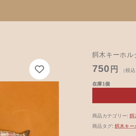
Catego
加しました
す
子カテゴリ
餌木キーホルダ
カテゴリーから
750
て
円
（税込
ハンドメイド
在庫1個
餌木キーホル
キーホルダー 213
その他
木工アクセサ
在庫あり
セ
革製品
商品カテゴリー:
餌
商品タグ:
餌木キー
木工ペット用