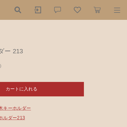
ry
ー 213
探す
）
の餌木（エギ）
ダー
750円
（税込）
カートに入れる
リー
木工小物
ール
アクセサリー
木キーホルダー
ホルダー213
品
樹脂粘土