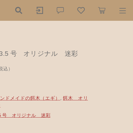
ry
) 3.5 号 オリジナル 迷彩
探す
税込）
の餌木（エギ）
ダー
2,150円
（税込）
ハンドメイドの餌木（エギ）
,
餌木 オリ
リー
木工小物
ール
号
アクセサリー
 3.5 号 オリジナル 迷彩
品
樹脂粘土