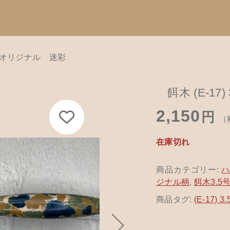
 号 オリジナル 迷彩
Catego
加しました
す
子カテゴリ
餌木 (E-17
カテゴリーから
2,150
て
円
（
ハンドメイド
在庫切れ
餌木キーホル
(E-17) 3.5 号 オリジナル 迷彩
その他
商品カテゴリー:
木工アクセサ
在庫あり
セ
ジナル柄
,
餌木3.5
革製品
商品タグ:
(E-17)
木工ペット用