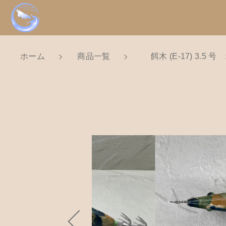
ホーム
商品一覧
餌木 (E-17) 3.5
NEW
カートに商品を追
新着商品から探
親カテゴリ
Tomorrow is a new dayについ
ショッピングガイド
餌木 
価格帯
お知らせ
数量
～
ブログ
お問い合わせ
並び順