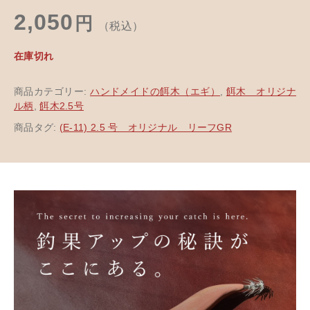
2,050
円
（税込）
在庫切れ
商品カテゴリー:
ハンドメイドの餌木（エギ）
,
餌木 オリジナ
ル柄
,
餌木2.5号
商品タグ:
(E-11) 2.5 号 オリジナル リーフGR