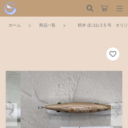
カートに商品を追加しました
こだわり検索
ログイン / 会員登録
ホーム
商品一覧
餌木 (E-11) 2.5 号 オ
親カテゴリ
すべて
お知らせ
餌木 (E-11) 2.5 号 オリジナル リーフG
R
子カテゴリ
ハンドメイドの餌木（エギ）
数量
お気に入り
2,050円
（税込）
餌木キーホルダー
新着商品から探す
価格帯
木工アクセサリー
～
Tomorrow is a new dayについて
ショッピングを続ける
木工小物
その他
在庫あり
セール
ショッピングガイド
革製品
カートを確認する