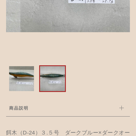
並び順
アクセサリー
お知らせ
木工ペット用品
ブログ
樹脂粘土
お問い合わせ
カトラリー
商品説明
餌木（D-24）３.５号 ダークブルー×ダークオー