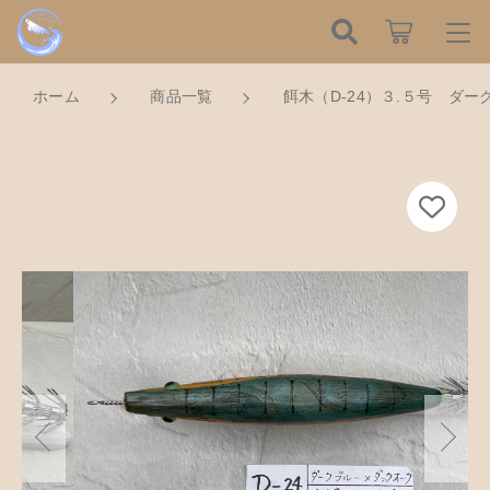
カートに商品を追加しました
こだわり検索
ログイン / 会員登録
ホーム
商品一覧
餌木（D-24）３.５号 ダ
親カテゴリ
すべて
餌木（D-24）３.５号 ダークブルー×ダーク
お知らせ
オーク
数量
子カテゴリ
ハンドメイドの餌木（エギ）
お気に入り
2,150円
（税込）
餌木キーホルダー
新着商品から探す
価格帯
木工アクセサリー
～
Tomorrow is a new dayについて
ショッピングを続ける
木工小物
その他
在庫あり
セール
ショッピングガイド
革製品
カートを確認する