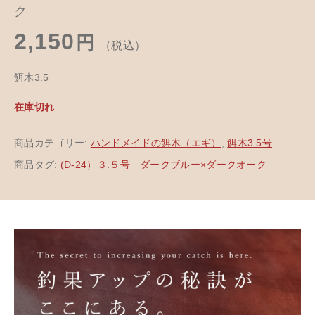
ク
2,150
円
（税込）
餌木3.5
在庫切れ
商品カテゴリー:
ハンドメイドの餌木（エギ）
,
餌木3.5号
商品タグ:
(D-24）３.５号 ダークブルー×ダークオーク