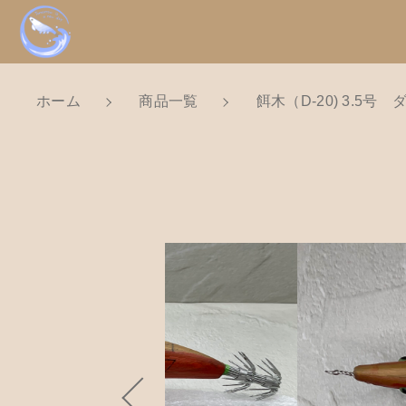
ホーム
商品一覧
餌木（D-20) 3.5
NEW
カートに商品を追
新着商品から探
親カテゴリ
Tomorrow is a new dayについ
ショッピングガイド
餌木（
価格帯
お知らせ
数量
～
ブログ
お問い合わせ
並び順