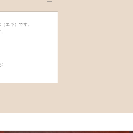
木（エギ）です。
す。
ジ