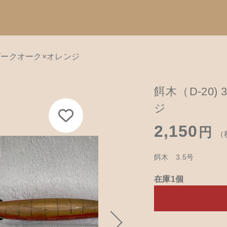
号 ダークオーク×オレンジ
Catego
加しました
す
子カテゴリ
餌木（D-20
カテゴリーから
ジ
て
ハンドメイド
2,150
円
（
餌木キーホル
D-20) 3.5号 ダークオーク×オレンジ
その他
餌木 3.5号
木工アクセサ
在庫あり
セ
在庫1個
革製品
木工ペット用