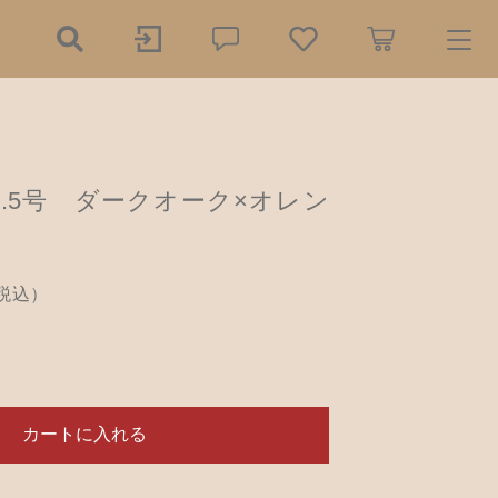
ry
) 3.5号 ダークオーク×オレン
探す
の餌木（エギ）
税込）
ダー
2,150円
（税込）
リー
木工小物
ール
アクセサリー
カートに入れる
品
樹脂粘土