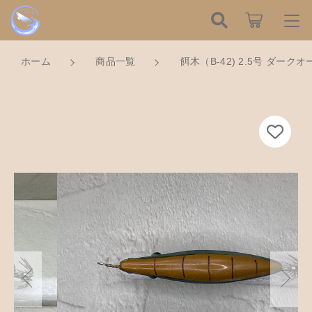
カートに商品を追加しました
こだわり検索
ログイン / 会員登録
ホーム
商品一覧
餌木（B-42) 2.5号 ダー
親カテゴリ
すべて
餌木（B-42) 2.5号 ダークオーク×ダークブル
お知らせ
ー
子カテゴリ
数量
ハンドメイドの餌木（エギ）
お気に入り
2,050円
（税込）
餌木キーホルダー
新着商品から探す
価格帯
木工アクセサリー
～
Tomorrow is a new dayについて
ショッピングを続ける
木工小物
その他
在庫あり
セール
ショッピングガイド
革製品
カートを確認する