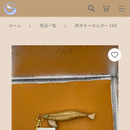
カートに商品を追加しました
こだわり検索
ログイン / 会員登録
ホーム
商品一覧
餌木キーホルダー 163
親カテゴリ
すべて
お知らせ
餌木キーホルダー 163
数量
子カテゴリ
ハンドメイドの餌木（エギ）
お気に入り
750円
（税込）
餌木キーホルダー
新着商品から探す
価格帯
木工アクセサリー
～
Tomorrow is a new dayについて
ショッピングを続ける
木工小物
その他
在庫あり
セール
ショッピングガイド
革製品
カートを確認する