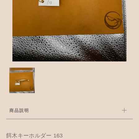
並び順
アクセサリー
お知らせ
木工ペット用品
ブログ
樹脂粘土
お問い合わせ
カトラリー
商品説明
餌木キーホルダー 163