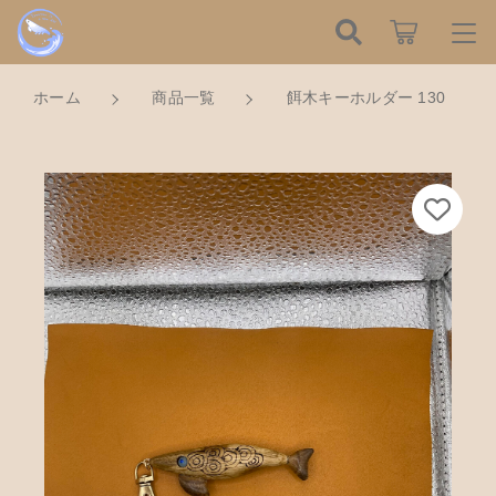
カートに商品を追加しました
こだわり検索
ログイン / 会員登録
ホーム
商品一覧
餌木キーホルダー 130
親カテゴリ
すべて
お知らせ
餌木キーホルダー 130
数量
子カテゴリ
ハンドメイドの餌木（エギ）
お気に入り
750円
（税込）
餌木キーホルダー
新着商品から探す
価格帯
木工アクセサリー
～
Tomorrow is a new dayについて
ショッピングを続ける
木工小物
その他
在庫あり
セール
ショッピングガイド
革製品
カートを確認する