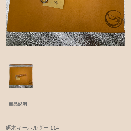
並び順
アクセサリー
お知らせ
木工ペット用品
ブログ
樹脂粘土
お問い合わせ
カトラリー
商品説明
餌木キーホルダー 114