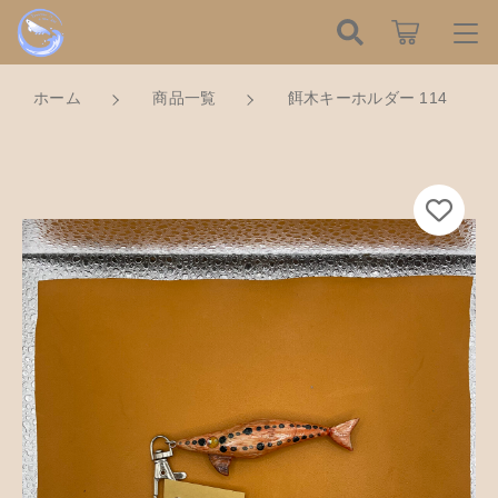
カートに商品を追加しました
こだわり検索
ログイン / 会員登録
ホーム
商品一覧
餌木キーホルダー 114
親カテゴリ
すべて
お知らせ
餌木キーホルダー 114
数量
子カテゴリ
ハンドメイドの餌木（エギ）
お気に入り
750円
（税込）
餌木キーホルダー
新着商品から探す
価格帯
木工アクセサリー
～
Tomorrow is a new dayについて
ショッピングを続ける
木工小物
その他
在庫あり
セール
ショッピングガイド
革製品
カートを確認する