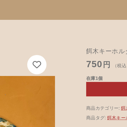
Catego
加しました
す
子カテゴリ
餌木キーホルダ
カテゴリーから
750
て
円
（税込
ハンドメイド
在庫1個
餌木キーホル
キーホルダー 113
その他
木工アクセサ
在庫あり
セ
革製品
商品カテゴリー:
餌
商品タグ:
餌木キーホ
木工ペット用