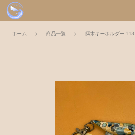
ホーム
商品一覧
餌木キーホルダー 113
NEW
カートに商品を追
新着商品から探
親カテゴリ
Tomorrow is a new dayについ
ショッピングガイド
餌木
価格帯
お知らせ
数量
～
ブログ
お問い合わせ
並び順