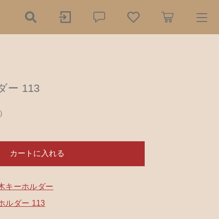
ry
ー 113
探す
）
の餌木（エギ）
ダー
750円
（税込）
カートに入れる
リー
木工小物
ール
アクセサリー
木キーホルダー
ルダー 113
品
樹脂粘土