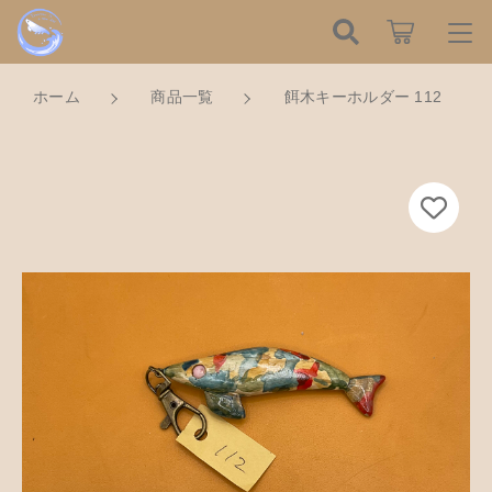
カートに商品を追加しました
こだわり検索
ログイン / 会員登録
ホーム
商品一覧
餌木キーホルダー 112
親カテゴリ
すべて
お知らせ
餌木キーホルダー 112
数量
子カテゴリ
ハンドメイドの餌木（エギ）
お気に入り
750円
（税込）
餌木キーホルダー
新着商品から探す
価格帯
木工アクセサリー
～
Tomorrow is a new dayについて
ショッピングを続ける
木工小物
その他
在庫あり
セール
ショッピングガイド
革製品
カートを確認する