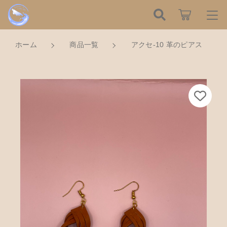
カートに商品を追加しました
こだわり検索
ログイン / 会員登録
ホーム
商品一覧
アクセ-10 革のピアス
親カテゴリ
すべて
お知らせ
アクセ-10 革のピアス
数量
子カテゴリ
ハンドメイドの餌木（エギ）
お気に入り
1,000円
（税込）
餌木キーホルダー
新着商品から探す
価格帯
木工アクセサリー
～
Tomorrow is a new dayについて
ショッピングを続ける
木工小物
その他
在庫あり
セール
ショッピングガイド
革製品
カートを確認する