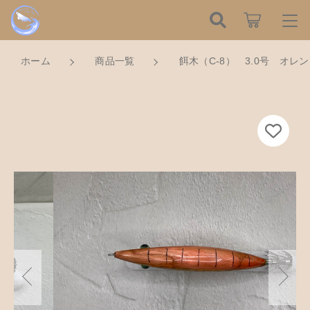
カートに商品を追加しました
こだわり検索
ログイン / 会員登録
ホーム
商品一覧
餌木（C-8） 3.0号 オレ
親カテゴリ
すべて
お知らせ
餌木（C-8） 3.0号 オレンジ×イエロー
数量
子カテゴリ
ハンドメイドの餌木（エギ）
お気に入り
2,100円
（税込）
餌木キーホルダー
新着商品から探す
価格帯
木工アクセサリー
～
Tomorrow is a new dayについて
ショッピングを続ける
木工小物
その他
在庫あり
セール
ショッピングガイド
革製品
カートを確認する