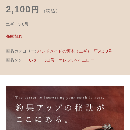
2,100
円
（税込）
エギ 3.0号
在庫切れ
商品カテゴリー:
ハンドメイドの餌木（エギ）
,
餌木3.0号
商品タグ:
（C-8） 3.0号 オレンジ×イエロー