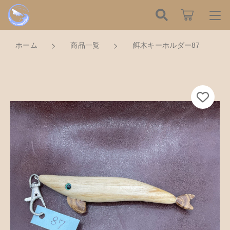
カートに商品を追加しました
こだわり検索
ログイン / 会員登録
ホーム
商品一覧
餌木キーホルダー87
親カテゴリ
すべて
お知らせ
餌木キーホルダー87
数量
子カテゴリ
ハンドメイドの餌木（エギ）
お気に入り
750円
（税込）
餌木キーホルダー
新着商品から探す
価格帯
木工アクセサリー
～
Tomorrow is a new dayについて
ショッピングを続ける
木工小物
その他
在庫あり
セール
ショッピングガイド
革製品
カートを確認する