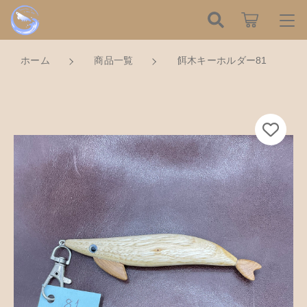
カートに商品を追加しました
こだわり検索
ログイン / 会員登録
ホーム
商品一覧
餌木キーホルダー81
親カテゴリ
すべて
お知らせ
餌木キーホルダー81
数量
子カテゴリ
ハンドメイドの餌木（エギ）
お気に入り
750円
（税込）
餌木キーホルダー
新着商品から探す
価格帯
木工アクセサリー
～
Tomorrow is a new dayについて
ショッピングを続ける
木工小物
その他
在庫あり
セール
ショッピングガイド
革製品
カートを確認する