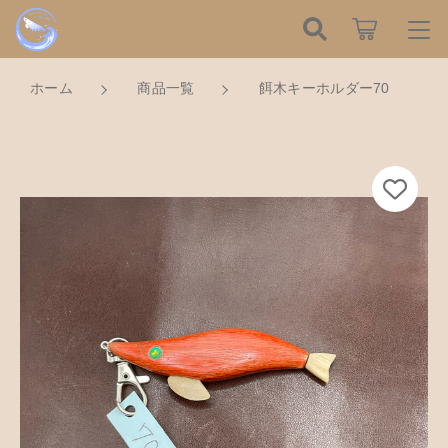
カートに商品を追加しました
こだわり検索
ログイン / 会員登録
ホーム
商品一覧
餌木キーホルダー70
親カテゴリ
すべて
お知らせ
餌木キーホルダー70
数量
子カテゴリ
ハンドメイドの餌木（エギ）
お気に入り
750円
（税込）
餌木キーホルダー
新着商品から探す
価格帯
木工アクセサリー
～
Tomorrow is a new dayについて
ショッピングを続ける
木工小物
その他
在庫あり
セール
ショッピングガイド
革製品
カートを確認する