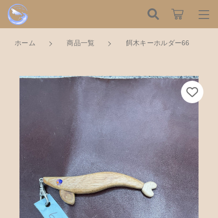
カートに商品を追加しました
こだわり検索
ログイン / 会員登録
ホーム
商品一覧
餌木キーホルダー66
親カテゴリ
すべて
お知らせ
餌木キーホルダー66
数量
子カテゴリ
ハンドメイドの餌木（エギ）
お気に入り
750円
（税込）
餌木キーホルダー
新着商品から探す
価格帯
木工アクセサリー
～
Tomorrow is a new dayについて
ショッピングを続ける
木工小物
その他
在庫あり
セール
ショッピングガイド
革製品
カートを確認する