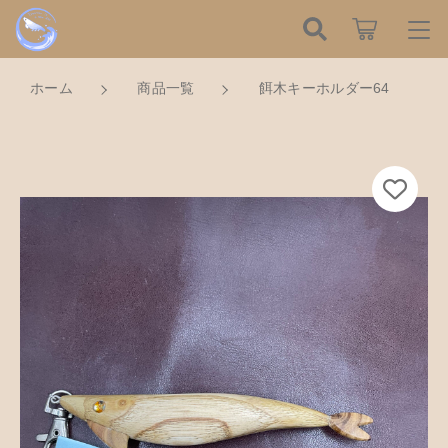
カートに商品を追加しました
こだわり検索
ログイン / 会員登録
ホーム
商品一覧
餌木キーホルダー64
親カテゴリ
すべて
お知らせ
餌木キーホルダー64
数量
子カテゴリ
ハンドメイドの餌木（エギ）
お気に入り
750円
（税込）
餌木キーホルダー
新着商品から探す
価格帯
木工アクセサリー
～
Tomorrow is a new dayについて
ショッピングを続ける
木工小物
その他
在庫あり
セール
ショッピングガイド
革製品
カートを確認する