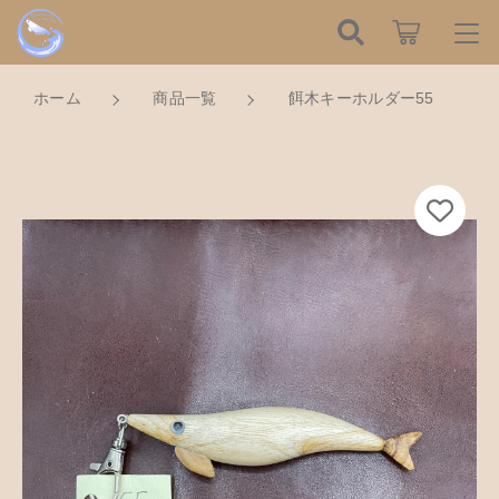
カートに商品を追加しました
こだわり検索
ログイン / 会員登録
ホーム
商品一覧
餌木キーホルダー55
親カテゴリ
すべて
お知らせ
餌木キーホルダー55
数量
子カテゴリ
ハンドメイドの餌木（エギ）
お気に入り
750円
（税込）
餌木キーホルダー
新着商品から探す
価格帯
木工アクセサリー
～
Tomorrow is a new dayについて
ショッピングを続ける
木工小物
その他
在庫あり
セール
ショッピングガイド
革製品
カートを確認する