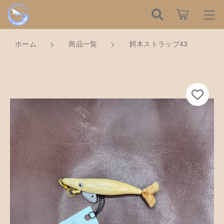
カートに商品を追加しました
こだわり検索
ログイン / 会員登録
ホーム
商品一覧
餌木ストラップ43
親カテゴリ
すべて
お知らせ
餌木ストラップ43
数量
子カテゴリ
ハンドメイドの餌木（エギ）
お気に入り
750円
（税込）
餌木キーホルダー
新着商品から探す
価格帯
木工アクセサリー
～
Tomorrow is a new dayについて
ショッピングを続ける
木工小物
その他
在庫あり
セール
ショッピングガイド
革製品
カートを確認する