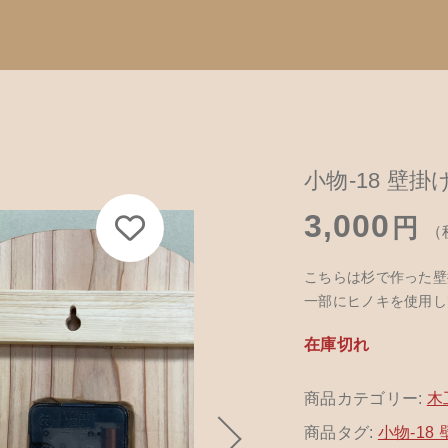
Catego
加しました
す
子カテゴリ
小物-18 壁掛
カテゴリーから
3,000
て
円
（
ハンドメイド
こちらは杉で作った壁
餌木キーホル
18 壁掛け時計
その他
一部にヒノキを使用し
木工アクセサ
在庫切れ
在庫あり
セ
革製品
商品カテゴリー:
木
木工ペット用
商品タグ:
小物-18