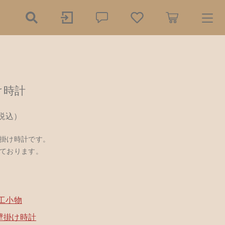
ry
け時計
探す
税込）
の餌木（エギ）
掛け時計です。
ダー
ております。
3,000円
（税込）
リー
木工小物
ール
アクセサリー
工小物
品
樹脂粘土
 壁掛け時計