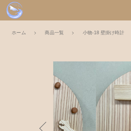
ホーム
商品一覧
小物-18 壁掛け時計
NEW
カートに商品を追
新着商品から探
親カテゴリ
Tomorrow is a new dayについ
ショッピングガイド
小物-
価格帯
お知らせ
数量
～
ブログ
お問い合わせ
並び順