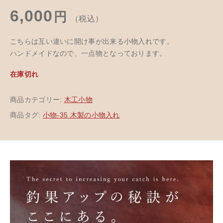
6,000
円
（税込）
こちらは互い違いに開け事が出来る小物入れです。
ハンドメイドなので、一点物となっております。
在庫切れ
商品カテゴリー:
木工小物
商品タグ:
小物-35 木製の小物入れ