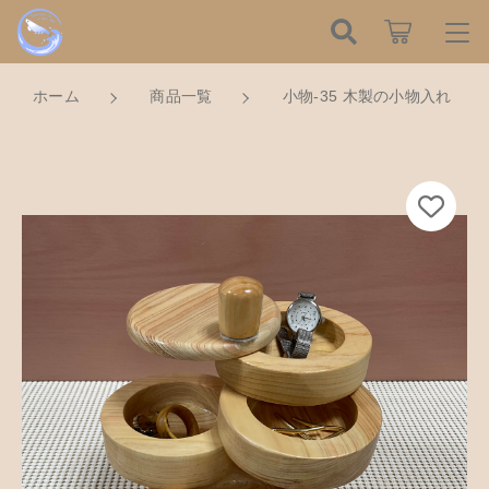
カートに商品を追加しました
こだわり検索
ログイン / 会員登録
ホーム
商品一覧
小物-35 木製の小物入れ
親カテゴリ
すべて
お知らせ
小物-35 木製の小物入れ
数量
子カテゴリ
ハンドメイドの餌木（エギ）
お気に入り
6,000円
（税込）
餌木キーホルダー
新着商品から探す
価格帯
木工アクセサリー
～
Tomorrow is a new dayについて
ショッピングを続ける
木工小物
その他
在庫あり
セール
ショッピングガイド
革製品
カートを確認する