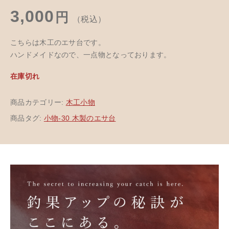
3,000
円
（税込）
こちらは木工のエサ台です。
ハンドメイドなので、一点物となっております。
在庫切れ
商品カテゴリー:
木工小物
商品タグ:
小物-30 木製のエサ台