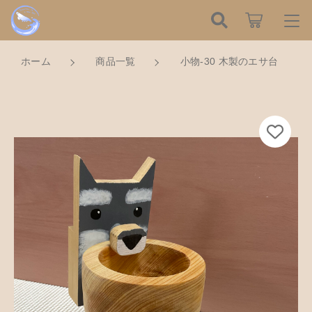
カートに商品を追加しました
こだわり検索
ログイン / 会員登録
ホーム
商品一覧
小物-30 木製のエサ台
親カテゴリ
すべて
お知らせ
小物-30 木製のエサ台
数量
子カテゴリ
ハンドメイドの餌木（エギ）
お気に入り
3,000円
（税込）
餌木キーホルダー
新着商品から探す
価格帯
木工アクセサリー
～
Tomorrow is a new dayについて
ショッピングを続ける
木工小物
その他
在庫あり
セール
ショッピングガイド
革製品
カートを確認する