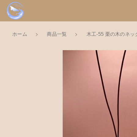
ホーム
商品一覧
木工-55 栗の木のネ
NEW
カートに商品を追
新着商品から探
親カテゴリ
Tomorrow is a new dayについ
ショッピングガイド
木工
価格帯
お知らせ
数量
～
ブログ
お問い合わせ
並び順