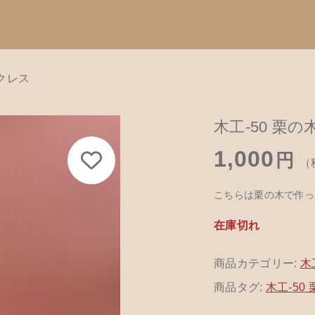
ックレス
Catego
加しました
す
子カテゴリ
木工-50 栗
カテゴリーから
1,000
て
円
（
ハンドメイド
こちらは栗の木で作っ
餌木キーホル
-50 栗の木のネックレス
その他
在庫切れ
木工アクセサ
在庫あり
セ
商品カテゴリー:
革製品
木
商品タグ:
木工-50
木工ペット用