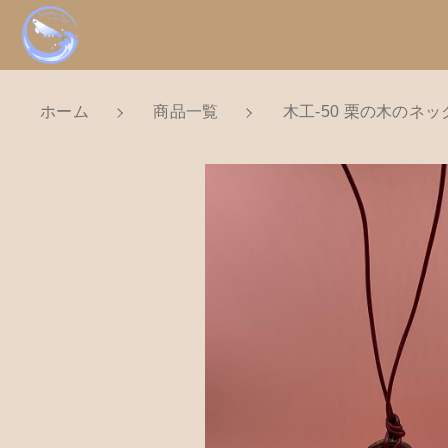
ホーム
商品一覧
木工-50 栗の木のネ
NEW
カートに商品を追
新着商品から探
親カテゴリ
Tomorrow is a new dayについ
ショッピングガイド
木工
価格帯
お知らせ
数量
～
ブログ
お問い合わせ
並び順