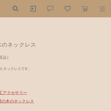
ry
の木のネックレス
探す
税込）
の餌木（エギ）
たネックレスです。
ダー
1,000円
（税込）
リー
木工小物
ール
工アクセサリー
アクセサリー
 栗の木のネックレス
品
樹脂粘土