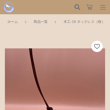
カートに商品を追加しました
こだわり検索
ログイン / 会員登録
ホーム
商品一覧
木工-19 ネックレス（桜）
親カテゴリ
すべて
お知らせ
木工-19 ネックレス（桜）
数量
子カテゴリ
ハンドメイドの餌木（エギ）
お気に入り
1,000円
（税込）
餌木キーホルダー
新着商品から探す
価格帯
木工アクセサリー
～
Tomorrow is a new dayについて
ショッピングを続ける
木工小物
その他
在庫あり
セール
ショッピングガイド
革製品
カートを確認する