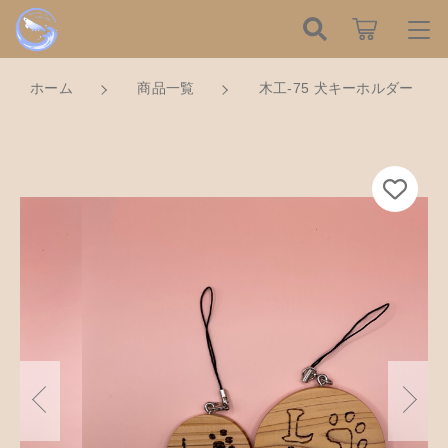
カートに商品を追加しました
こだわり検索
ログイン / 会員登録
ホーム
商品一覧
木工-75 犬キーホルダー
親カテゴリ
すべて
お知らせ
木工-75 犬キーホルダー
数量
子カテゴリ
ハンドメイドの餌木（エギ）
お気に入り
1,000円
（税込）
餌木キーホルダー
新着商品から探す
価格帯
木工アクセサリー
～
Tomorrow is a new dayについて
ショッピングを続ける
木工小物
その他
在庫あり
セール
ショッピングガイド
革製品
カートを確認する