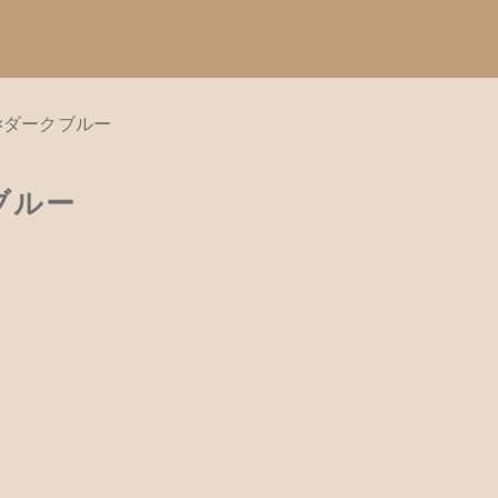
ーン×ダークブルー
Catego
す
子カテゴリ
クブルー
カテゴリーから
て
ハンドメイド
餌木キーホル
その他
木工アクセサ
在庫あり
セ
革製品
木工ペット用