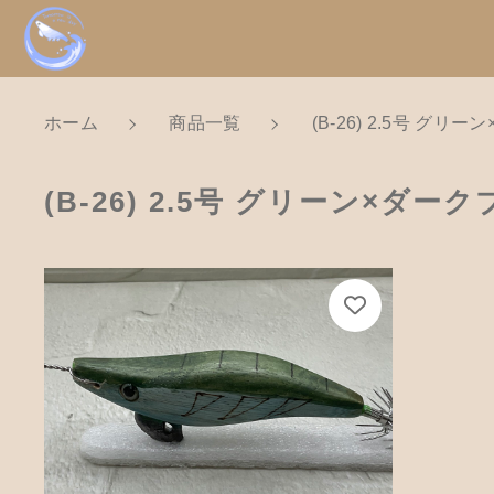
ホーム
商品一覧
(B-26) 2.5号 グリ
NEW
新着商品から探
親カテゴリ
(B-26) 2.5号 グリーン×ダー
Tomorrow is a new dayについ
ショッピングガイド
価格帯
お知らせ
～
ブログ
お問い合わせ
並び順