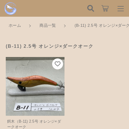
こだわり検索
ログイン / 会員登録
ホーム
商品一覧
(B-11) 2.5号 オレンジ×ダ
親カテゴリ
すべて
お知らせ
(B-11) 2.5号 オレンジ×ダークオーク
子カテゴリ
ハンドメイドの餌木（エギ）
お気に入り
餌木キーホルダー
新着商品から探す
価格帯
木工アクセサリー
～
Tomorrow is a new dayについて
木工小物
その他
在庫あり
セール
ショッピングガイド
革製品
餌木（B-11) 2.5号 オレンジ×ダ
ークオーク