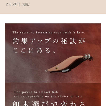
並び順
2,050円
（税込）
アクセサリー
お知らせ
木工ペット用品
ブログ
樹脂粘土
お問い合わせ
カトラリー