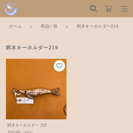
こだわり検索
ログイン / 会員登録
ホーム
商品一覧
餌木キーホルダー219
親カテゴリ
すべて
お知らせ
餌木キーホルダー219
子カテゴリ
ハンドメイドの餌木（エギ）
お気に入り
餌木キーホルダー
新着商品から探す
価格帯
木工アクセサリー
～
Tomorrow is a new dayについて
木工小物
その他
在庫あり
セール
ショッピングガイド
革製品
餌木キーホルダー 219
750円