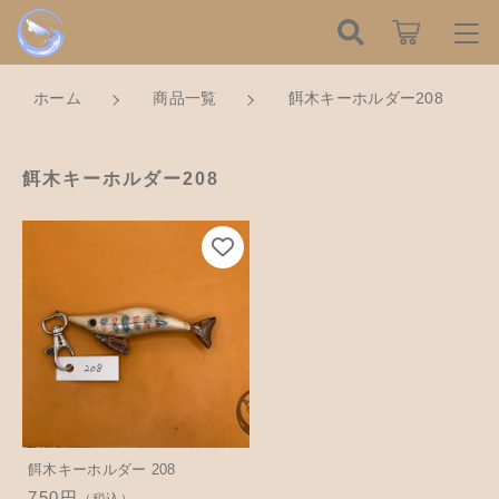
こだわり検索
ログイン / 会員登録
ホーム
商品一覧
餌木キーホルダー208
親カテゴリ
すべて
お知らせ
餌木キーホルダー208
子カテゴリ
ハンドメイドの餌木（エギ）
お気に入り
餌木キーホルダー
新着商品から探す
価格帯
木工アクセサリー
～
Tomorrow is a new dayについて
木工小物
その他
在庫あり
セール
ショッピングガイド
革製品
餌木キーホルダー 208
750円