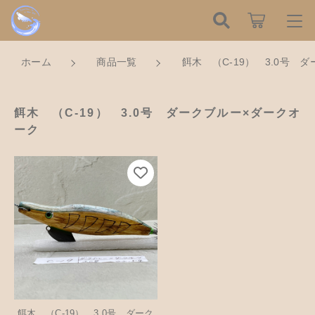
こだわり検索
ログイン / 会員登録
ホーム
商品一覧
餌木 （C-19） 3.0号 
親カテゴリ
すべて
お知らせ
餌木 （C-19） 3.0号 ダークブルー×ダークオ
ーク
子カテゴリ
ハンドメイドの餌木（エギ）
お気に入り
餌木キーホルダー
新着商品から探す
価格帯
木工アクセサリー
～
Tomorrow is a new dayについて
木工小物
その他
在庫あり
セール
ショッピングガイド
革製品
餌木 （C-19） 3.0号 ダーク