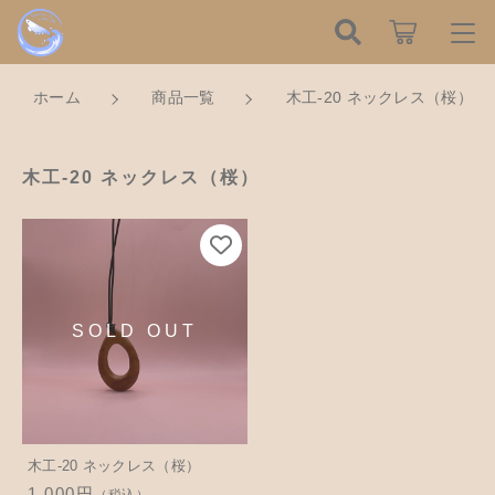
こだわり検索
ログイン / 会員登録
ホーム
商品一覧
木工-20 ネックレス（桜）
親カテゴリ
すべて
お知らせ
木工-20 ネックレス（桜）
子カテゴリ
ハンドメイドの餌木（エギ）
お気に入り
餌木キーホルダー
新着商品から探す
価格帯
木工アクセサリー
～
Tomorrow is a new dayについて
木工小物
その他
在庫あり
セール
ショッピングガイド
革製品
木工-20 ネックレス（桜）
1,000円