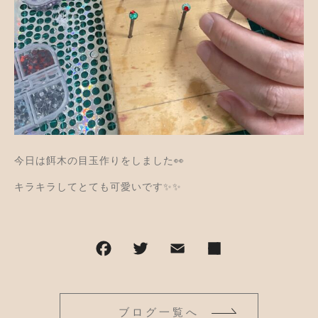
並び順
アクセサリー
お知らせ
木工ペット用品
ブログ
樹脂粘土
お問い合わせ
カトラリー
今日は餌木の目玉作りをしました👀
キラキラしてとても可愛いです✨✨
ブログ一覧へ