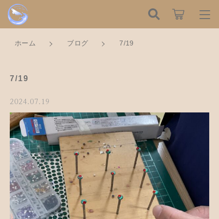
こだわり検索
ログイン / 会員登録
ホーム
ブログ
7/19
親カテゴリ
すべて
お知らせ
7/19
子カテゴリ
ハンドメイドの餌木（エギ）
お気に入り
2024.07.19
餌木キーホルダー
新着商品から探す
価格帯
木工アクセサリー
～
Tomorrow is a new dayについて
木工小物
その他
在庫あり
セール
ショッピングガイド
革製品