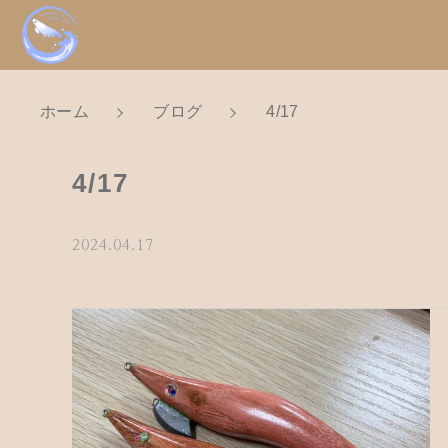
ホーム
ブログ
4/17
NEW
新着商品から探
親カテゴリ
4/17
Tomorrow is a new dayについ
2024.04.17
ショッピングガイド
価格帯
お知らせ
～
ブログ
お問い合わせ
並び順