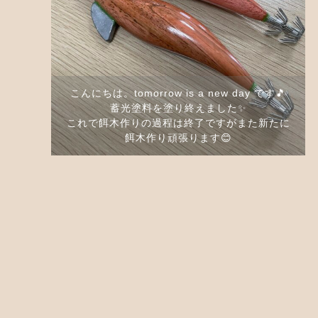
こんにちは。tomorrow is a new day です🎵
蓄光塗料を塗り終えました✨
これで餌木作りの過程は終了ですがまた新たに
餌木作り頑張ります😊